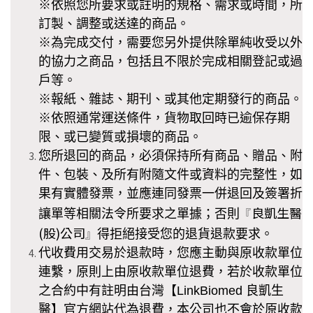
※依照您所要求或註明的規格、需求或時間，所
訂製、調整或送達的商品。
※為完成交付，需要您另外提供除單純收受以外
的協力之商品，包括且不限於完成相關登記或過
戶等。
※報紙、雜誌、期刊、或其他定期發行的商品。
※依照通常運送條件，貨物取回時已逾保存期
限、或已變質或損壞的商品。
您所退回的商品，必須保持所有商品、贈品、附
件、包裝、及所有附隨文件或資料的完整性，如
果有實體發票，並應連同發票一併退回及簽署折
良凱生醫
讓單等相關法令所要求之單據；否則
『
(股)公司
得拒絕接受您的退貨退款要求。
』
代收費用交易於退款時，您應主動與原收款單位
連繫，原則上由原收款單位退費，若
於收款單位
之合約中有註明由
台灣
【
LinkBiomed 良凱生
醫
】
官方網站代為退費，本公司也不會於原收款