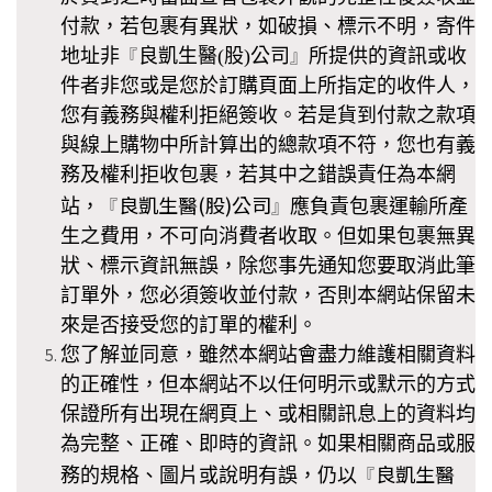
付款，若包裹有異狀，如破損、標示不明，寄件
地址非
良凱生醫(股)公司
所提供的資訊或收
『
』
件者非您或是您於訂購頁面上所指定的收件人，
您有義務與權利拒絕簽收。若是貨到付款之款項
與線上購物中所計算出的總款項不符，您也有義
務及權利拒收包裹，若其中之錯誤責任為本網
良凱生醫(股)公司
站，
應負責包裹運輸所產
『
』
生之費用，不可向消費者收取。但如果包裹無異
狀、標示資訊無誤，除您事先通知您要取消此筆
訂單外，您必須簽收並付款，否則本
網站保留未
來是否接受您的訂單的權利。
您了解並同意，雖然本網站會盡力維護相關資料
的正確性，但本網站不以任何明示或默示的方式
保證所有出現在網頁上、或相關訊息上的資料均
為完整、正確、即時的資訊。如果相關商品或服
良凱生醫
務的規格、圖片或說明有誤，仍以
『